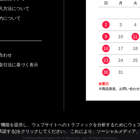
日
月
火
入方法について
約について
2
3
4
9
10
11
16
17
18
合わせ
23
24
25
取引法に基づく表示
30
31
休業日
※商品発送、お問い合わせ
能を提供し、ウェブサイトへのトラフィックを分析するためにウェブサイ
承諾する]をクリックしてください。 これにより、ソーシャルメディア
© Nomura Real Estate Life & Sports Co., Ltd. All Rights Reserved.