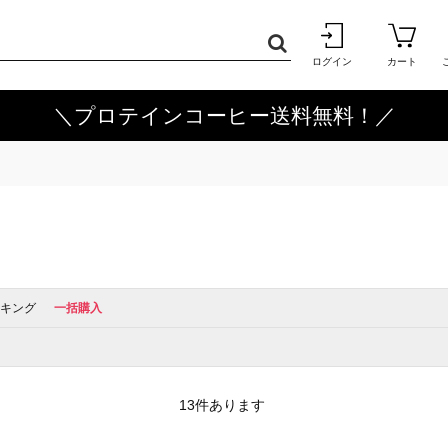
ログイン
カート
＼プロテインコーヒー送料無料！／
キング
一括購入
13
件あります