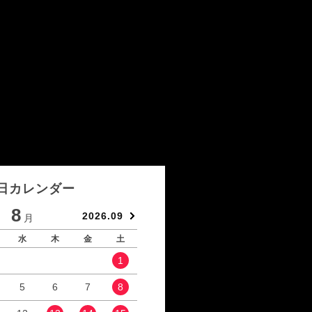
日カレンダー
8
9
2026.09
月
月
水
木
金
土
日
月
火
水
1
1
2
5
6
7
8
6
7
8
9