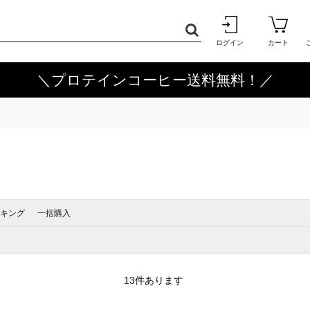
ログイン
カート
＼プロテインコーヒー送料無料！／
キング
一括購入
13
件あります