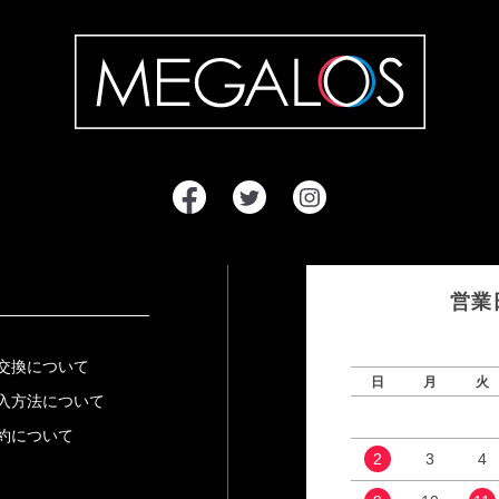
営業
交換について
日
月
火
入方法について
約について
2
3
4